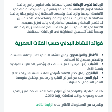
الرياضة لذوي الإعاقة
تعمل المملكة على تطوير برامج رياضية
شاملة لذوي الإعاقة، بهدف تمكينهم من المشاركة الفاعلة في
الأنشطة البدنية والرياضية. وتسعى المملكة إلى توفير بيئة رياضية
متكاملة تلبي احتياجات ذوي الإعاقة، وتساعدهم على تحسين
لياقتهم البدنية وصحتهم العامة، إلى جانب تعزيز دمجهم
الاجتماعي والنفسي. تشمل هذه البرامج مسابقات رياضية خاصة
ودعماً تقنياً لتسهيل المشاركة في الرياضات المختلفة.
فوائد النشاط البدني حسب الفئات العمرية
الأطفال والمراهقون
: يقلل النشاط البدني خطر الإصابة بالسمنة
والتدخين بمعدل 10 أضعاف.
الشباب
: يُعزز فرص العمل بنسبة 7%، ويُحسن المهارات القيادية
بنسبة 13%.
البالغون
: يقلل خطر الإصابة بأمراض القلب بنسبة تصل إلى 30%.
كبار السن
: يحد من أمراض القلب والزهايمر، ويُطيل متوسط
العمر المتوقع بـ5 سنوات.
هذه المبادرات والبرامج تمثل التزام المملكة ببناء مجتمع رياضي
صحي وحيوي يواكب تطلعات رؤية 2030.
وللمزيد من المعلومات الاطلاع على
الرابط التالي