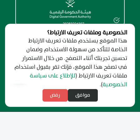
الخصوصية وملفات تعريف الارتباط؟
هذا الموقع يستخدم ملفات تعريف الارتباط
الخاصة للتأكد من سهولة الاستخدام وضمان
تحسين تجربتك أثناء التصفح. من خلال الاستمرار
في تصفح هذا الموقع، فإنك تقر بقبول استخدام
ملفات تعريف الارتباط
(
للإطلاع على سياسة
نظرة عامة
الخصوصية
).
من نحن
الدعم والمساندة
حول البوابة الإلكترونية
موافق
رفض
نسعد بتواصلك
روابط مهمة
الخصوصية وسرية المعلومات
رفع شكوى
دليل وفعاليات الرياض
شروط الإستخدام
التبليغ عن فساد
التوظيف
الأخبار
الأسئلة الشائعة
آخر تحديث: 21/06/2026
وزارة البلديات والإسكان
النشرة البريدية
مركز الدعم الموحد
منصة بلدي
الاشتراك بتحذيرات الطقس
الدعم الفني بلغة الإشارة
خريطة الموقع
المنصة الوطنية
الاشتراك بتحذيرات الكوارث الطبيعية وحالات الطوارئ