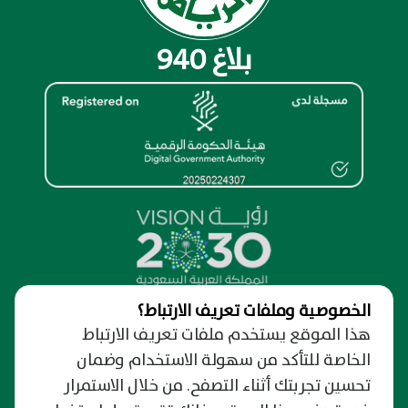
بلاغ 940
الخصوصية وملفات تعريف الارتباط؟
نظرة عامة
هذا الموقع يستخدم ملفات تعريف الارتباط
الخاصة للتأكد من سهولة الاستخدام وضمان
من نحن
الدعم والمساندة
حول البوابة الإلكترونية
تحسين تجربتك أثناء التصفح. من خلال الاستمرار
نسعد بتواصلك
روابط مهمة
الخصوصية وسرية المعلومات