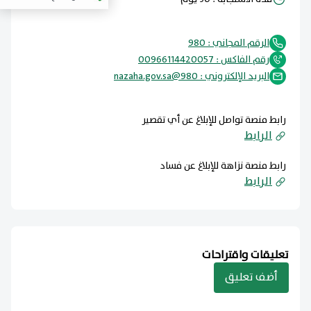
الرقم المجاني : 980
رقم الفاكس : 00966114420057
البريد الإلكتروني : 980@nazaha.gov.sa
رابط منصة تواصل للإبلاغ عن أي تقصير
الرابط
رابط منصة نزاهة للإبلاغ عن فساد
الرابط
تعليقات واقتراحات
أضف تعليق