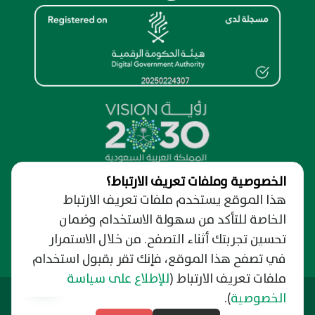
الخصوصية وملفات تعريف الارتباط؟
نظرة عامة
هذا الموقع يستخدم ملفات تعريف الارتباط
الخاصة للتأكد من سهولة الاستخدام وضمان
من نحن
الدعم والمساندة
حول البوابة الإلكترونية
تحسين تجربتك أثناء التصفح. من خلال الاستمرار
نسعد بتواصلك
روابط مهمة
الخصوصية وسرية المعلومات
رفع شكوى
في تصفح هذا الموقع، فإنك تقر بقبول استخدام
دليل وفعاليات الرياض
شروط الإستخدام
التبليغ عن فساد
ملفات تعريف الارتباط
(
للإطلاع على سياسة
التوظيف
الأخبار
الأسئلة الشائعة
آخر تحديث: 21/06/2026
وزارة البلديات والإسكان
الخصوصية
).
النشرة البريدية
مركز الدعم الموحد
منصة بلدي