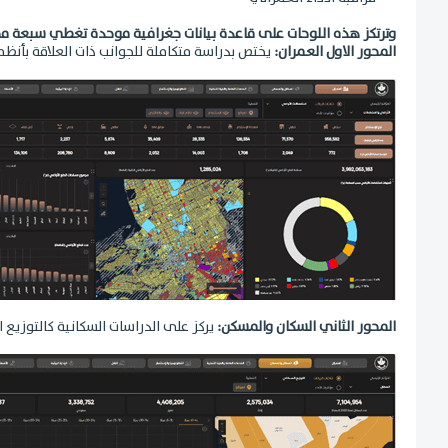
وترتكز هذه اللوحات على قاعدة بيانات جغرافية موحدة تغطي سبعة مح
المحور الاول العمران:
يختص بدراسة متكاملة للجوانب ذات العلاقة بأنظمة
المحور الثاني السكان والمسكن:
يركز على الدراسات السكانية كالتوزيع ا