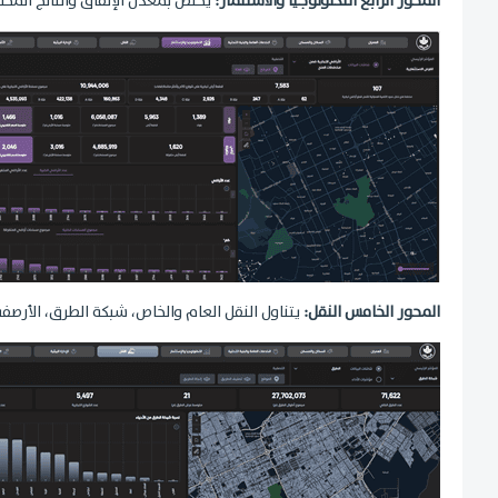
المحور الرابع التكنولوجيا والاستثمار:
يختص بمعدل الإنفاق والناتج المحلي
المحور الخامس النقل:
يتناول النقل العام والخاص، شبكة الطرق، الأرصفة،