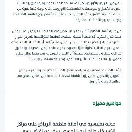
الفن من العربي بالأوربي، حيث قدّمت مقطوعات موسيقية تمزج بين التراث
العربي الأصيل والموسيقى الكلاسيكية الأوروبية، في لوحة فنية عبّرت عن
رسالة المنتدى “الفن يوحّد المدن”، حيث عكست الأنغام روح التلاقي الحضاري
والإنساني بين الثقافات المشاركة.
من جانبه ألقى الدكتور أنس المغيري -مدير عام المعهد العربي لإنماء المدن-
كلمة خلال الحفل، أكد فيها أهمية المنتدى كمنصة استراتيجية لتعزيز الحوار
الحضري، وتبادل الخبرات والتجارب بين المدن، مشيرًا إلى أن التحديات التي تواجه
المدن اليوم تتطلب تعاونًا عابرًا للحدود، يقوم على تبادل المعرفة، وتحقيق
شراكات مبتكرة ومستدامة، مضيفًا أن “المدن اليوم لم تعد فقط مراكز سكن
وعمل، بل باتت مساحات للتأثير العالمي، وصياغة مستقبل الإنسان”.
ويُعد المنتدى منصة دولية رائدة لتبادل الخبرات الحضرية، واستعراض فرص
التمويل والتعاون، ضمن رؤية شاملة تهدف لبناء مستقبل أفضل للمدن في
العالم العربي وأوروبا.
مواضيع مميزة
حملة تفتيشية في أمانة منطقة الرياض على مراكز
الاسترخاء والعناية بالجسم تسفر عن إغلاق تسع