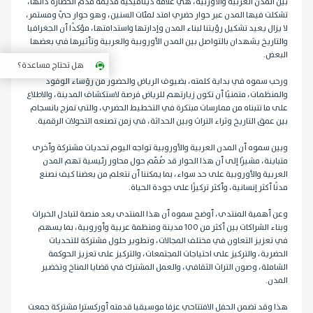
بين المدن العربية والأوربية، هي علاقة ديناميكية قديمة قدم الحضارة ذاتها،
تشكلت فيها المدن عبر حوار حضري امتد لمئات السنين، وهو حوار حيّ ومستمر،
لا يزال يعيد تشكيل رؤيتنا لبناء المدن وإدارتها واستدامتها، مؤكدًا أن الجغرافيا
والتاريخ يشهدان بالتواصل بين المدن الأوروبية والعربية وتأثيرها في بعضها
البعض.
هل تحتاج مساعدة؟
ورحب سموه في بداية كلمته، بضيوف الرياض والحضور من رؤساء الوفود
والمنظمات، متمنيًا أن تكون زيارتهم للرياض فرصة لاستكشاف المدينة، والاطلاع
على ما تتبناه من ممارسات مبتكرة في التخطيط الحضري، والتي تمزج بانسجام
بين عمق التاريخ وثراء التراث وبين الحداثة، في زمن تصنعه التحولات الرقمية.
وبين سموه أن المدن العربية والأوروبية تواجه اليوم تحديات مشتركة وأخرى
متباينة، مشيرًا إلى أن هذا الحوار قد صُمّم حول محاور رئيسية تهم المدن
العربية والأوروبية على حد سواء، بما يمكننا أن نتعلم من بعضنا كيف نصنع
مدنًا أكثر إنسانية، وأكثر تركيزًا على جودة الحياة.
وعن أهمية المنتدى، أوضح سموه أن هذا المنتدى يعد منصة لتبادل الخبرات
وبناء الشراكات بين أكثر من 100 مدينة ومنظمة عربية وأوروبية، بما يسهم
في تعزيز التعاون في مختلف المجالات، وتطوير حلول مشتركة للتحديات
الحضرية، والتركيز على احتياجات المجتمعات، والتركيز على تعزيز الحوكمة
الشاملة، وصون التراث الثقافي، والعمل المشترك في قضايا المناخ وتخضير
المدن.
هذا وقد تضمن الحفل الافتتاحي عزفا موسيقيا قدمته أوركسترا مشتركة جمعت