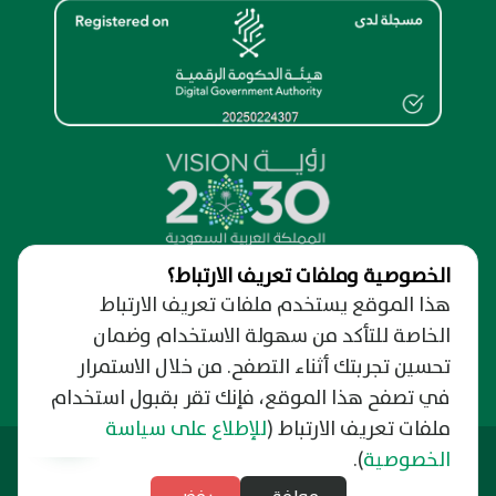
الخصوصية وملفات تعريف الارتباط؟
نظرة عامة
هذا الموقع يستخدم ملفات تعريف الارتباط
الخاصة للتأكد من سهولة الاستخدام وضمان
من نحن
الدعم والمساندة
حول البوابة الإلكترونية
تحسين تجربتك أثناء التصفح. من خلال الاستمرار
نسعد بتواصلك
روابط مهمة
الخصوصية وسرية المعلومات
رفع شكوى
في تصفح هذا الموقع، فإنك تقر بقبول استخدام
دليل وفعاليات الرياض
شروط الإستخدام
التبليغ عن فساد
ملفات تعريف الارتباط
(
للإطلاع على سياسة
التوظيف
الأخبار
الأسئلة الشائعة
آخر تحديث: 21/06/2026
وزارة البلديات والإسكان
الخصوصية
).
النشرة البريدية
مركز الدعم الموحد
منصة بلدي