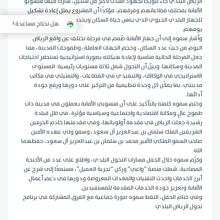
الرياض البلدي جاء تتويجًا لجهود امتدت لأكثر من سنتين، شارك فيها منسوبو
الأمانة بمختلف قطاعاتهم وفرقهم، مؤكدًا أن المشروع يمثل إعادة تشكيل
للجهاز البلدي الحيوي الذي يمس حياة السكان ويخدمهم في تفاصيل
هل تحتاج مساعدة؟
يومهم.
وأشار سموه إلى أن جهاز الأمانة صُمم في مرحلة تختلف عن واقع الرياض
اليوم من حيث عدد السكان، وحجم الجهات العاملة، وطموحات المدينة، مما
جعل المرحلة الحالية مناسبة لإعادة هيكلته بصورة استراتيجية تستحضر احتياجات
المدينة وسكانها. وبيّن أن التحول شمل ثلاثة مستويات رئيسية: المستوى
الاستراتيجي في الوكالات، والتنفيذي في القطاعات، والتمثيلي في مكاتب
مدينتي، بما يمكّن كل وحدة تنظيمية من التركيز على دورها ورفع جودة
أدائها.
وختم سموه كلمته بالتأكيد على أن منسوبي الأمانة يعملون في مدينة ذات
طموح عالٍ ومكانة اقتصادية واجتماعية وسياسية مؤثرة، في ظل قيادة
رشيدة جعلت الرياض في مقدمة أولوياتها، وفي مقدمتها خادم الحرمين
الشريفين الملك سلمان بن عبدالعزيز آل سعود، وسمو ولي عهده الأمين
صاحب السمو الملكي الأمير محمد بن سلمان بن عبدالعزيز آل سعود، حفظهما
الله.
وكرّم سموه خلال الحفل مسارات التحول البلدي، واطلع على عدد من الأجنحة
المصاحبة، شملت منصة “واعي” وركن “تجربة العميل”، مستمعًا إلى شرح عن
أبرز الخدمات واحدث التقنيات والمعدات المعروضة ودورها في دعم أعمال
الأمانة وتعزيز جودة الخدمات المقدمة للمستفيدين.
وفي ختام الحفل، التقط سموه صورة جماعية مع الفرق المشاركة في برنامج
تحول الرياض البلدي.