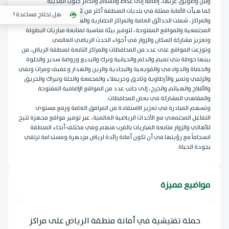
ولبن وطويق غربها، إضافة إلى عكاظ والسلام والحائر جنوب المدينة.
كما هيأت الأمانة ممثلة في بلديات المنطقة أكثر من 52 موقعاً في المحافظات
هل تحتاج مساعدة؟
والمراكز، شملت الحدائق العامة والمراكز الحضارية والساحات والمرافق
المجتمعية والمواقع المفتوحة، لتوفير بيئة مناسبة لمتابعة مباريات البطولة
وتعزيز مشاركة السكان والزوار في أجواء الحدث الرياضي العالمي.
وتوزعت المواقع على عدد من المحافظات والمراكز التابعة لمنطقة الرياض، من
بينها حوطة بني تميم والدلم والحيانية وبرك والبديع وروضة سدير والحلوة
والحصاة والدوادمي والقويعية والبجادية والرين والهدار وعفيف ومرات ونفي
والزلفي وتمير والأرطاوية وثادق وحريملاء والمجمعة والجلة وتبراك والحريق
والأفلاج والهياثم والخرج، إلى جانب عدد من المواقع الإضافية المفتوحة
والمقاهي المشاركة في بعض المحافظات.
وتسهم المبادرة في تعزيز الاستفادة من المرافق العامة ورفع مستوى
التفاعل المجتمعي مع الأحداث الرياضية العالمية، عبر توفير مواقع مجهزة تتيح
للأهالي والزوار متابعة المباريات بالقرب منهم وفي مختلف أنحاء المنطقة
انسجاماً مع رؤيتها في أن تكون أمانة رائدة لرياض مزدهرة ومستدامة ترتقي
بجودة الحياة.
مواضيع مميزة
حملة تفتيشية في أمانة منطقة الرياض على مراكز