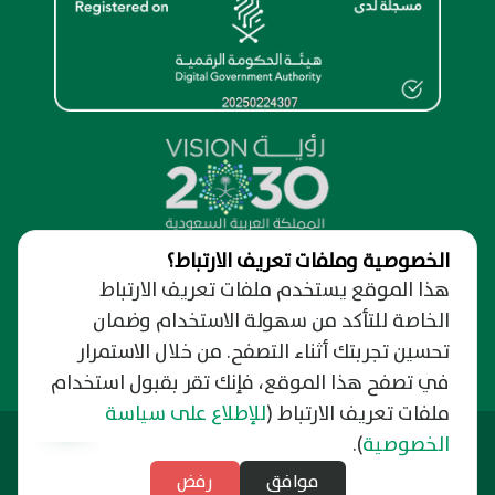
الخصوصية وملفات تعريف الارتباط؟
نظرة عامة
هذا الموقع يستخدم ملفات تعريف الارتباط
الخاصة للتأكد من سهولة الاستخدام وضمان
من نحن
الدعم والمساندة
حول البوابة الإلكترونية
تحسين تجربتك أثناء التصفح. من خلال الاستمرار
نسعد بتواصلك
روابط مهمة
الخصوصية وسرية المعلومات
رفع شكوى
في تصفح هذا الموقع، فإنك تقر بقبول استخدام
دليل وفعاليات الرياض
شروط الإستخدام
التبليغ عن فساد
ملفات تعريف الارتباط
(
للإطلاع على سياسة
التوظيف
الأخبار
الأسئلة الشائعة
آخر تحديث: 21/06/2026
وزارة البلديات والإسكان
الخصوصية
).
النشرة البريدية
مركز الدعم الموحد
منصة بلدي
الاشتراك بتحذيرات الطقس
موافق
رفض
الدعم الفني بلغة الإشارة
خريطة الموقع
المنصة الوطنية